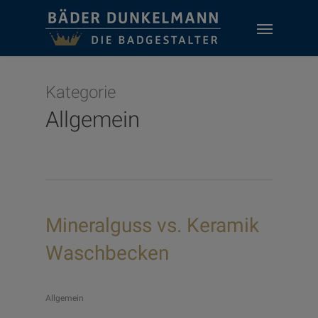
Skip
Menu
to
main
content
Kategorie
Allgemein
Mineralguss vs. Keramik
Waschbecken
Allgemein