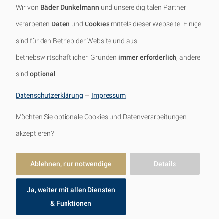
werden. Sitze können sowohl in einer
Wir von
Bäder Dunkelmann
und unsere digitalen Partner
ergonomischen Liegeposition oder
verarbeiten
Daten
und
Cookies
mittels dieser Webseite. Einige
auch als Sitzstufen gewählt werden.
sind für den Betrieb der Website und aus
Sie können hier aus zahlreichen
betriebswirtschaftlichen Gründen
immer erforderlich
, andere
Designs wählen. Dabei kommt es
sind
optional
vor allem auf Ihre persönlichen
Datenschutzerklärung
—
Impressum
Präferenzen an und wie viele
Möchten Sie optionale Cookies und Datenverarbeitungen
Personen die Dampfsauna
akzeptieren?
gleichzeitig nutzen sollen.
Ablehnen, nur notwendige
Details
Ja, weiter mit allen Diensten
& Funktionen