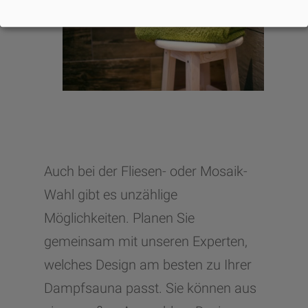
Auch bei der Fliesen- oder Mosaik-
Wahl gibt es unzählige
Möglichkeiten. Planen Sie
gemeinsam mit unseren Experten,
welches Design am besten zu Ihrer
Dampfsauna passt. Sie können aus