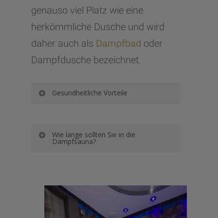
genauso viel Platz wie eine
herkömmliche Dusche und wird
daher auch als
Dampfbad
oder
Dampfdusche bezeichnet.
Gesundheitliche Vorteile
Gesundheitliche Vorteile einer
Wie lange sollten Sie in die
Dampfsauna
Dampfsauna?
Eine Dampfsauna hat
zahlreiche Vorteile für die
Wie lange sollten Sie in die Dampfsauna?
Gesundheit. Das Immunsystem
Eine Dampfsauna wird in der
wird durch regelmäßige