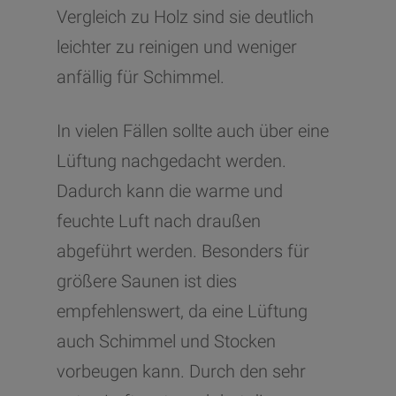
Durchblutung des Körpers
Vergleich zu Holz sind sie deutlich
angeregt und somit die Zellen
leichter zu reinigen und weniger
besser versorgt. Generell hat ein
anfällig für Schimmel.
Dampfsauna-Gang den Vorteil,
dass es zur generellen
In vielen Fällen sollte auch über eine
Entspannung führt. Das
Lüftung nachgedacht werden.
bewusste Abschalten und
Dadurch kann die warme und
Entkommen des Alltags können
feuchte Luft nach draußen
ebenfalls Krankheiten
abgeführt werden. Besonders für
vorbeugen.
größere Saunen ist dies
empfehlenswert, da eine Lüftung
Vorteile auf einen Blick:
auch Schimmel und Stocken
vorbeugen kann. Durch den sehr
das Immunsystem wird