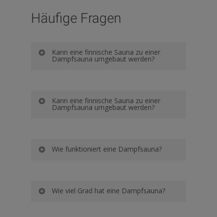
Häufige Fragen
Kann eine finnische Sauna zu einer
Dampfsauna umgebaut werden?
Kann eine finnische Sauna zu einer
Kann eine finnische Sauna zu einer
Dampfsauna umgebaut werden?
Dampfsauna umgebaut werden?
Sie können auch Ihre finnische
Sauna zu einer Dampfsauna
Kann eine finnische Sauna zu einer
Wie funktioniert eine Dampfsauna?
Dampfsauna umgebaut werden?
umrüsten lassen. Hierbei ist
Sie können auch Ihre finnische
allerdings zu beachten, dass
Wie funktioniert eine Dampfsauna?
Wie viel Grad hat eine Dampfsauna?
Sauna zu einer Dampfsauna
häufig auch der Belag
umrüsten lassen. Hierbei ist
ausgetauscht werden sollte.
Eine Dampfsauna ist eine Sauna,