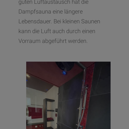
guten Luftaustausch hat die
gestärkt
Dampfsauna eine längere
die Schleimhäute profitieren
Lebensdauer. Bei kleinen Saunen
und können Erreger besser
kann die Luft auch durch einen
abwehren
Vorraum abgeführt werden.
Muskeln werden entspannt
Vorteile für die Haut
Durchblutung wird angeregt,
Zellen werden besser
versorgt
generelle Entspannung
generelles Wohlbefinden
wird verbessert