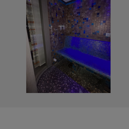
Regel auf etwa 40 – 50 Grad
Dampfsauna-Gänge gestärkt
erhitzt. Dabei ist die
und die Schleimhäute
Luftfeuchtigkeit sehr hoch und
profitieren von der hohen
kann bis zu 100% betragen. Pro
Luftfeuchtigkeit und können
Gang sind 15 bis 20 Minuten
Erreger besser abwehren.
ausreichend. Zudem wird
Insbesondere im Herbst und im
empfohlen, nicht mehr als drei
Winter kann eine Dampfsauna
Gänge pro Tag zu machen. Für
daher vorteilhaft sein. Zu diesen
Menschen, die gerade erst
Jahreszeiten ist die Raumluft
anfangen, die Dampfsauna zu
meist besonders trocken, was
nutzen, reicht meistens bereits
zum Austrocknen der
ein Gang aus.
Schleimhäute führen kann.
Zudem trägt die trockene Luft