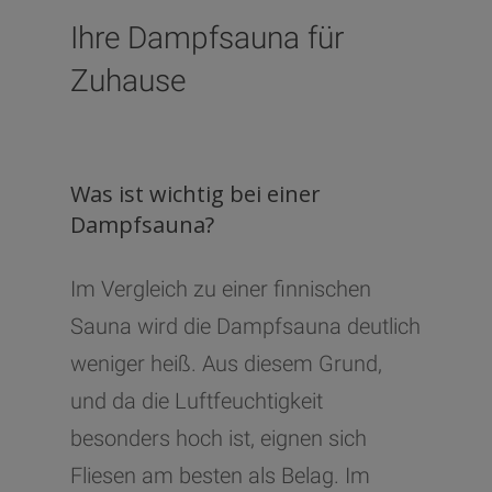
besonders viele Keime, was zu
Ihre Dampfsauna für
Krankheiten führen kann.
Zuhause
Des Weiteren werden die
Muskeln durch einen
Dampfsauna-Gang entspannt.
Was ist wichtig bei einer
Doch nicht nur für die Muskeln,
Dampfsauna?
das Immunsystem und die
Schleimhäute ist ein Gang in die
Im Vergleich zu einer finnischen
Dampfsauna von Vorteil. Auch
Sauna wird die Dampfsauna deutlich
die Haut profitiert durch die
weniger heiß. Aus diesem Grund,
hohe Luftfeuchtigkeit und wird
und da die Luftfeuchtigkeit
durch das Schwitzen
besonders hoch ist, eignen sich
entschlackt. Zudem wird die
Fliesen am besten als Belag. Im