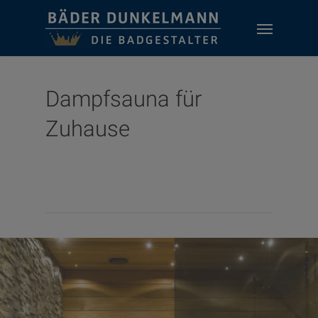
Skip
Menu
to
main
content
Dampfsauna für
Zuhause