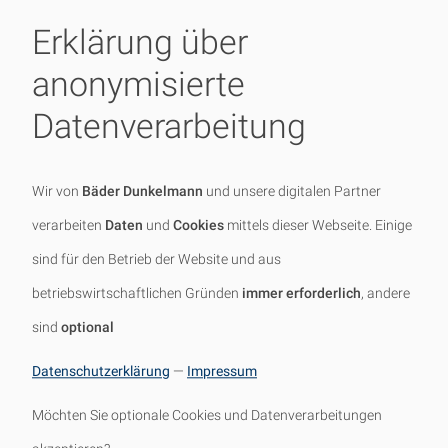
Erklärung über
Dieses Kundenbeispiel zeigt ein 6,75
Quadratmeter großes
anonymisierte
altersgerechtes Badezimmer mit
Datenverarbeitung
bodengleicher Dusche und
Glastrennwänden sowie einer
Wir von
Bäder Dunkelmann
und unsere digitalen Partner
Badewanne für die nachfolgende
verarbeiten
Daten
und
Cookies
mittels dieser Webseite. Einige
Generation.
Mehr über dieses
sind für den Betrieb der Website und aus
Kundenbeispiel erfahren!
betriebswirtschaftlichen Gründen
immer erforderlich
, andere
sind
optional
WEITERE KUNDENBEISPIELE
Datenschutzerklärung
—
Impressum
Möchten Sie optionale Cookies und Datenverarbeitungen