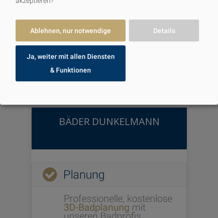
akzeptieren?
Ablehnen, nur notwendige
Details
Badsanierung in
Ja, weiter mit allen Diensten
Norderstedt & Umgebung
& Funktionen
BÄDER DUNKELMANN
Planung
Professionelle, kostenlose
3D-Badplanung
mit
unseren Badprofis