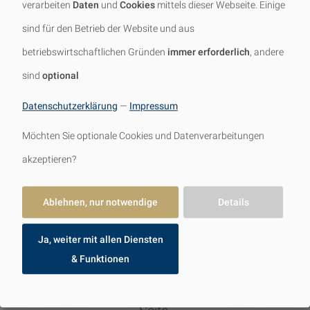
verarbeiten
Daten
und
Cookies
mittels dieser Webseite. Einige
sind für den Betrieb der Website und aus
betriebswirtschaftlichen Gründen
immer erforderlich
, andere
sind
optional
Datenschutzerklärung
—
Impressum
Möchten Sie optionale Cookies und Datenverarbeitungen
Jetzt unverbindlich
akzeptieren?
Kontakt aufnehmen
Ablehnen, nur notwendige
Details
Schildern Sie uns gerne Ihr Vorhaben
– unsere Bad-Experten melden sich
Ja, weiter mit allen Diensten
& Funktionen
dann schnellstmöglich bei Ihnen und
stehen Ihnen mit Rat und Tat zur