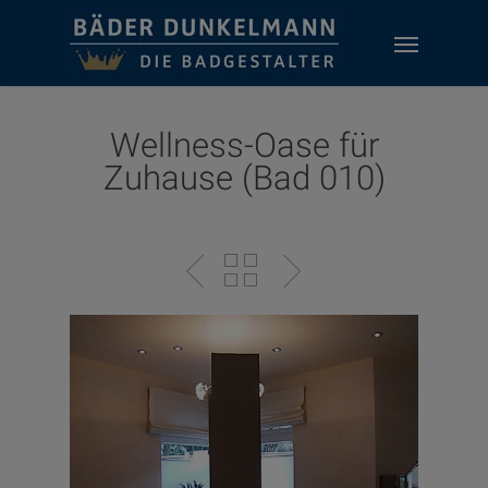
Skip
Menu
to
main
content
Wellness-Oase für
Zuhause (Bad 010)