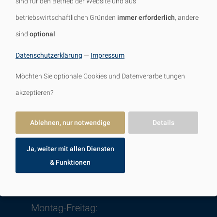
sind für den Betrieb der Website und aus
betriebswirtschaftlichen Gründen
immer erforderlich
, andere
sind
optional
Datenschutzerklärung
—
Impressum
Jetzt mit der Badplanung
Möchten Sie optionale Cookies und Datenverarbeitungen
beginnen!
akzeptieren?
ZUR BADPLANUNG
Ablehnen, nur notwendige
Details
Ja, weiter mit allen Diensten
& Funktionen
ÖFFNUNGSZEITEN
Montag-Freitag: