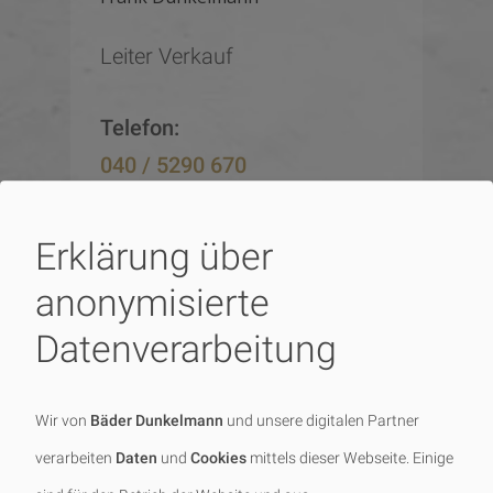
Leiter Verkauf
Telefon:
040 / 5290 670
E-Mail:
Erklärung über
mail@baederdunkelmann.de
anonymisierte
Datenverarbeitung
Wir von
Bäder Dunkelmann
und unsere digitalen Partner
verarbeiten
Daten
und
Cookies
mittels dieser Webseite. Einige