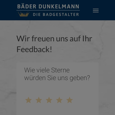
Skip
Menu
to
main
content
Wir freuen uns auf Ihr
Feedback!
Wie viele Sterne 
würden Sie uns geben?
star
star
star
star
star