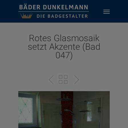
Skip
Menu
to
main
content
Rotes Glasmosaik
setzt Akzente (Bad
047)