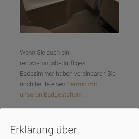
Wenn Sie auch ein
renovierungsbedürftiges
Badezimmer haben vereinbaren Sie
noch heute einen
Termin mit
unseren Badgestaltern
.
Erklärung über