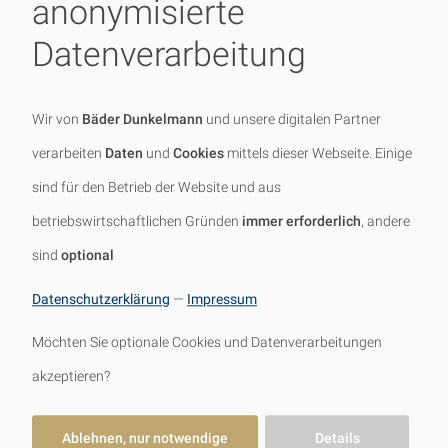
anonymisierte
Jetzt unverbindlich
Datenverarbeitung
Kontakt aufnehmen
Wir von
Bäder Dunkelmann
und unsere digitalen Partner
Schildern Sie uns gerne Ihr Vorhaben
verarbeiten
Daten
und
Cookies
mittels dieser Webseite. Einige
– unsere Bad-Experten melden sich
sind für den Betrieb der Website und aus
dann schnellstmöglich bei Ihnen und
betriebswirtschaftlichen Gründen
immer erforderlich
, andere
stehen Ihnen mit Rat und Tat zur
sind
optional
Seite.
Datenschutzerklärung
—
Impressum
Möchten Sie optionale Cookies und Datenverarbeitungen
akzeptieren?
Ihr Name
Ablehnen, nur notwendige
Details