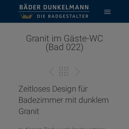
Skip
Menu
to
main
content
Granit im Gäste-WC
(Bad 022)
Zeitloses Design für
Badezimmer mit dunklem
Granit