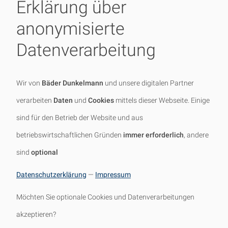
Erklärung über
Senden Sie gerne eine Skizze
anonymisierte
Ihres Vorhabens.
Datenverarbeitung
cloud_upload
Datei auswählen
Wir von
Bäder Dunkelmann
und unsere digitalen Partner
Bitte beantworten Sie noch die 
verarbeiten
Daten
und
Cookies
mittels dieser Webseite. Einige
Sicherheitsfrage gegen Spam-
Mails. Vielen Dank!
sind für den Betrieb der Website und aus
betriebswirtschaftlichen Gründen
immer erforderlich
, andere
Wie lautet das KfZ-Kennzeichen 
sind
optional
der Hansestadt Hamburg?
Datenschutzerklärung
—
Impressum
Möchten Sie optionale Cookies und Datenverarbeitungen
Antwort
akzeptieren?