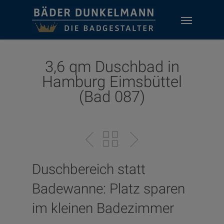
Skip
Menu
to
main
content
3,6 qm Duschbad in
Hamburg Eimsbüttel
(Bad 087)
Duschbereich statt
Badewanne: Platz sparen
im kleinen Badezimmer