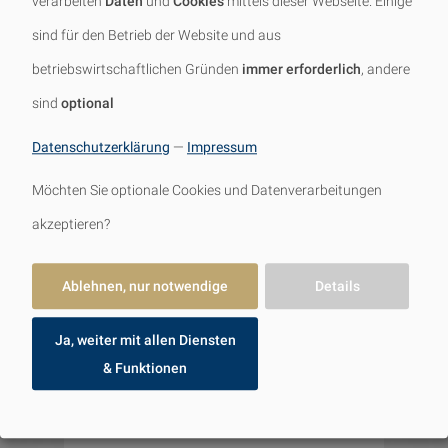
verarbeiten
Daten
und
Cookies
mittels dieser Webseite. Einige
sind für den Betrieb der Website und aus
betriebswirtschaftlichen Gründen
immer erforderlich
, andere
Ihr Name
sind
optional
Datenschutzerklärung
—
Impressum
Telefonnummer
Möchten Sie optionale Cookies und Datenverarbeitungen
akzeptieren?
email
E-Mail-Adresse
Ablehnen, nur notwendige
Details
Ihre Nachricht
Ja, weiter mit allen Diensten
& Funktionen