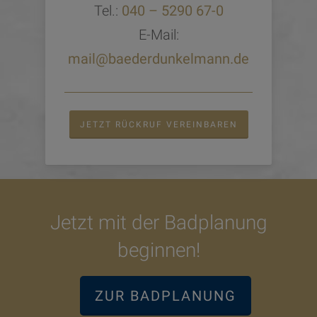
Tel.:
040 – 5290 67-0
E-Mail:
mail@baederdunkelmann.de
JETZT RÜCKRUF VEREINBAREN
Jetzt mit der Badplanung
beginnen!
ZUR BADPLANUNG