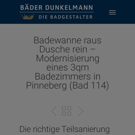
Skip
Menu
to
main
content
Badewanne raus
Dusche rein –
Modernisierung
eines 3qm
Badezimmers in
Pinneberg (Bad 114)
Die richtige Teilsanierung