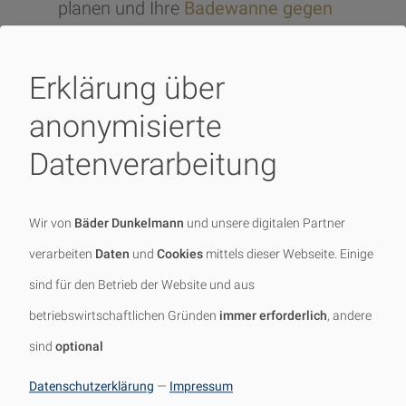
planen und Ihre
Badewanne gegen
eine Dusche
austauschen möchten,
vereinbaren Sie noch heute einen
Erklärung über
Termin
mit unseren Badgestaltern!
anonymisierte
Datenverarbeitung
Wir von
Bäder Dunkelmann
und unsere digitalen Partner
Jetzt unverbindlich
verarbeiten
Daten
und
Cookies
mittels dieser Webseite. Einige
Kontakt aufnehmen
sind für den Betrieb der Website und aus
betriebswirtschaftlichen Gründen
immer erforderlich
, andere
Schildern Sie uns gerne Ihr Vorhaben
sind
optional
– unsere Bad-Experten melden sich
Datenschutzerklärung
—
Impressum